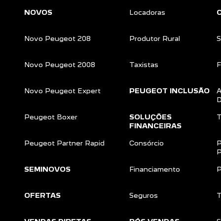
NOVOS
Locadoras
Novo Peugeot 208
Produtor Rural
S
Novo Peugeot 2008
Taxistas
F
Novo Peugeot Expert
PEUGEOT INCLUSÃO
A
D
Peugeot Boxer
SOLUÇÕES
T
FINANCEIRAS
Peugeot Partner Rapid
Consórcio
P
P
SEMINOVOS
Financiamento
P
OFERTAS
Seguros
T