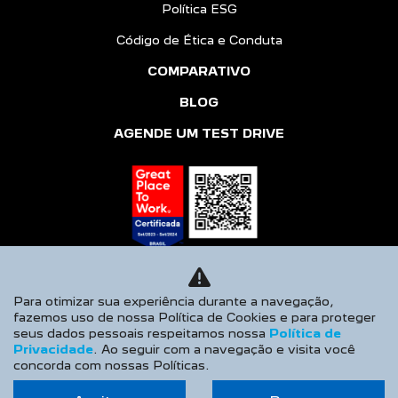
Política ESG
Código de Ética e Conduta
COMPARATIVO
BLOG
AGENDE UM TEST DRIVE
Para otimizar sua experiência durante a navegação,
fazemos uso de nossa Política de Cookies e para proteger
seus dados pessoais respeitamos nossa
Política de
Desacelere. Seu bem maior é a vida.
Privacidade
. Ao seguir com a navegação e visita você
concorda com nossas Políticas.