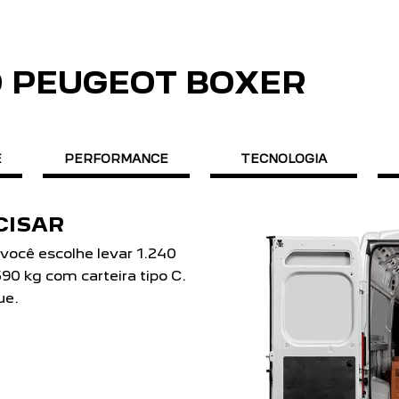
O PEUGEOT BOXER
E
PERFORMANCE
TECNOLOGIA
om conforto e
 versão que mais se
5 passageiros na versão