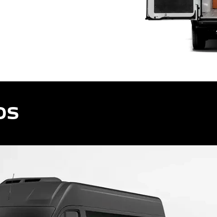
cisar
OS