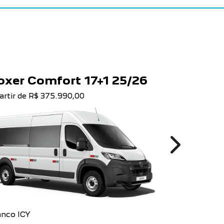
oxer Comfort 17+1 25/26
Boxer L
artir de R$ 375.990,00
a partir de R
Next
anco ICY
Branco ICY