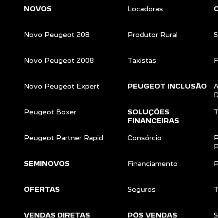
NOVOS
Locadoras
Novo Peugeot 208
Produtor Rural
S
Novo Peugeot 2008
Taxistas
F
Novo Peugeot Expert
PEUGEOT INCLUSÃO
A
D
Peugeot Boxer
SOLUÇÕES
T
FINANCEIRAS
Peugeot Partner Rapid
Consórcio
P
P
SEMINOVOS
Financiamento
P