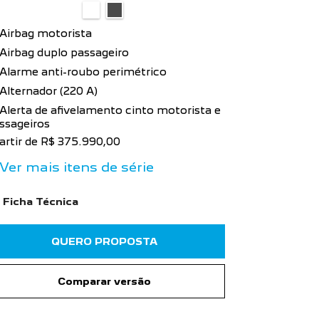
Airbag motorista
15 passage
bancos recli
Airbag duplo passageiro
Airbag mo
Alarme anti-roubo perimétrico
Airbag du
Alternador (220 A)
Alarme an
Alerta de afivelamento cinto motorista e
ssageiros
Alternador
artir de R$ 375.990,00
a partir de R
Ver mais itens de série
+ Ver mais
Ficha Técnica
Ficha Téc
QUERO PROPOSTA
Comparar versão