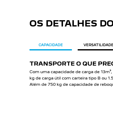
OS DETALHES D
CAPACIDADE
VERSATILIDAD
MINIBUS
Ideal para o transporte de passageiros c
comodidade para o motorista. Escolha a
adapta ao seu negócio. Transportando 1
Comfort e 17 na versão Luxo.