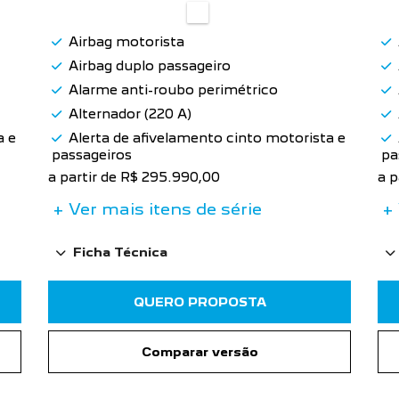
Airbag motorista
Airbag duplo passageiro
Alarme anti-roubo perimétrico
Alternador (220 A)
a e
Alerta de afivelamento cinto motorista e
passageiros
pa
a partir de R$ 295.990,00
a p
+ Ver mais itens de série
+ 
Ficha Técnica
QUERO PROPOSTA
Comparar versão