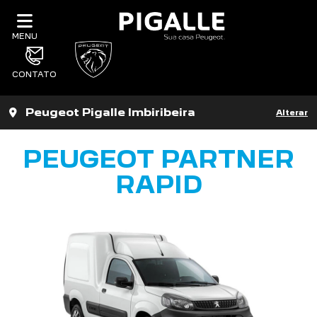
MENU
CONTATO
Peugeot Pigalle Imbiribeira
Alterar
PEUGEOT PARTNER
RAPID