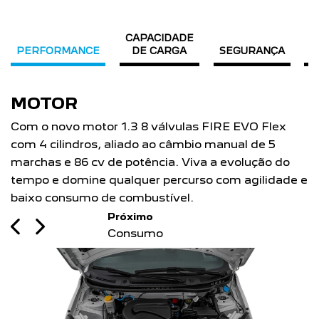
CAPACIDADE
PERFORMANCE
DE CARGA
SEGURANÇA
C
CONSUMO
A Partner Rapid possui nota A no Inmetro.
EVO Flex
baixo consumo de combustível, faz até 11,7
al de 5
em áreas urbanas e 12,4 km/l (gasolina) e
olução do
estradas.
agilidade e
Previous
Next