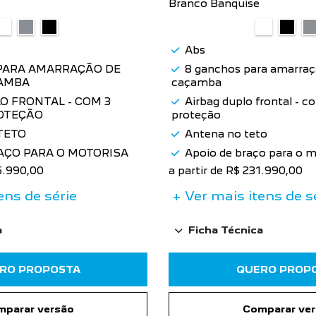
Branco Banquise
Abs
PARA AMARRAÇÃO DE
8 ganchos para amarraç
AMBA
caçamba
O FRONTAL - COM 3
Airbag duplo frontal - 
OTEÇÃO
proteção
TETO
Antena no teto
AÇO PARA O MOTORISA
Apoio de braço para o m
95.990,00
a partir de R$ 231.990,00
ens de série
+ Ver mais itens de s
a
Ficha Técnica
RO PROPOSTA
QUERO PROP
parar versão
Comparar ve