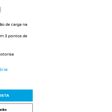
ão de carga na
com 3 pontos de
otorisa
érie
OSTA
rsão