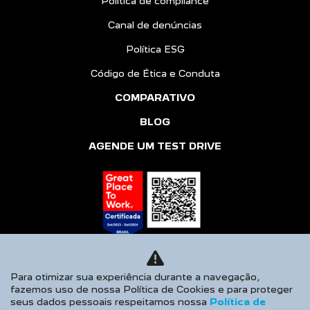
Política de compliance
Canal de denúncias
Política ESG
Código de Ética e Conduta
COMPARATIVO
BLOG
AGENDE UM TEST DRIVE
Para otimizar sua experiência durante a navegação,
fazemos uso de nossa Política de Cookies e para proteger
seus dados pessoais respeitamos nossa
Política de
Desacelere. Seu bem maior é a vida.