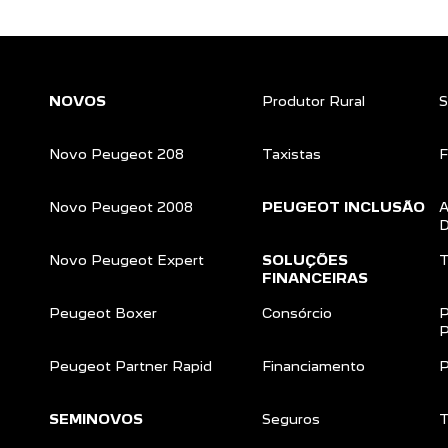
NOVOS
Produtor Rural
S
Novo Peugeot 208
Taxistas
F
Novo Peugeot 2008
PEUGEOT INCLUSÃO
A
D
Novo Peugeot Expert
SOLUÇÕES
T
FINANCEIRAS
Peugeot Boxer
Consórcio
P
P
Peugeot Partner Rapid
Financiamento
P
SEMINOVOS
Seguros
T