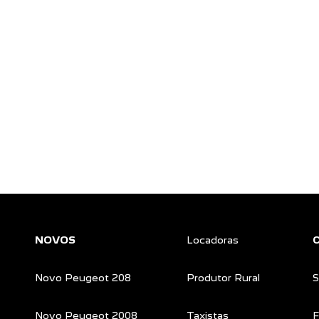
NOVOS
Locadoras
Novo Peugeot 208
Produtor Rural
S
Novo Peugeot 2008
Taxistas
F