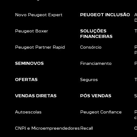
Novo Peugeot Expert
PEUGEOT INCLUSÃO
A
D
Peugeot Boxer
SOLUÇÕES
T
FINANCEIRAS
Peugeot Partner Rapid
Consórcio
P
P
SEMINOVOS
Financiamento
P
OFERTAS
Seguros
T
VENDAS DIRETAS
PÓS VENDAS
S
Autoescolas
Peugeot Confiance
P
c
CNPJ e Microempreendedores
Recall
C