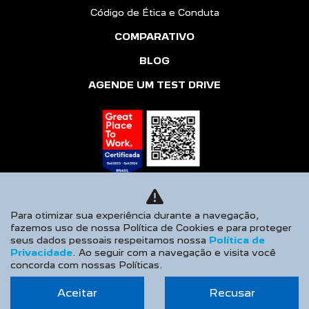
Código de Ética e Conduta
COMPARATIVO
BLOG
AGENDE UM TEST DRIVE
Para otimizar sua experiência durante a navegação,
fazemos uso de nossa Política de Cookies e para proteger
seus dados pessoais respeitamos nossa
Política de
Desacelere. Seu bem maior é a vida.
Privacidade
. Ao seguir com a navegação e visita você
concorda com nossas Políticas.
Aceitar
Recusar
Desenvolvido pela DEALERSPACE ® Direitos Reservados.