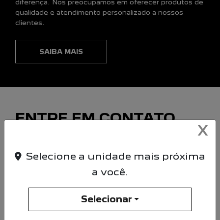
diferença. Nos preocupamos em oferecer produtos de
qualidade e atendimento personalizado a nossos
clientes.
SAIBA MAIS
ENTRE EM CONTATO
X
COM NOSSA EQUIPE
Para solicitar mais informações, por favor,
Selecione a unidade mais próxima
preencha o formulário abaixo que entraremos
a você.
em contato rapidamente.
Selecionar