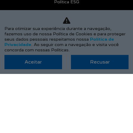
Política ESG
Código de Ética e Conduta
COMPARATIVO
Para otimizar sua experiência durante a navegação,
BLOG
fazemos uso de nossa Política de Cookies e para proteger
seus dados pessoais respeitamos nossa
Política de
AGENDE UM TEST DRIVE
Privacidade
. Ao seguir com a navegação e visita você
concorda com nossas Políticas.
Aceitar
Recusar
Desacelere. Seu bem maior é a vida.