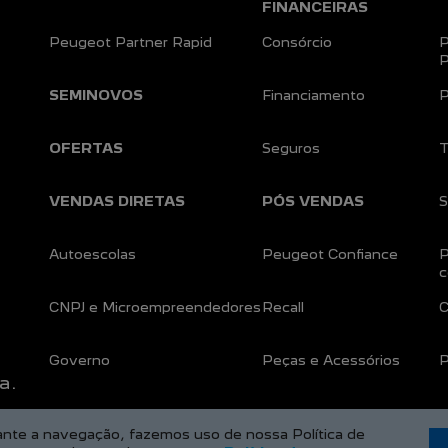
FINANCEIRAS
Peugeot Partner Rapid
Consórcio
P
P
SEMINOVOS
Financiamento
P
OFERTAS
Seguros
T
VENDAS DIRETAS
PÓS VENDAS
S
Autoescolas
Peugeot Confiance
P
c
CNPJ e Microempreendedores
Recall
C
Governo
Peças e Acessórios
P
a.
rante a navegação, fazemos uso de nossa Política de