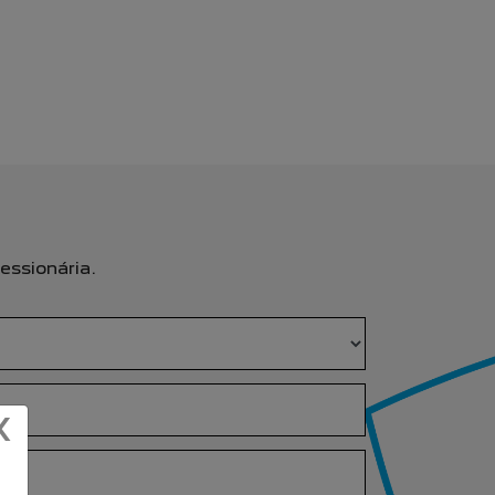
essionária.
X