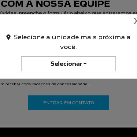
 COM A NOSSA EQUIPE
r dúvidas, preencha o formulário abaixo que entraremo
Selecione a unidade mais próxima a
você.
Selecionar
m receber comunicações da concessionária.
ENTRAR EM CONTATO