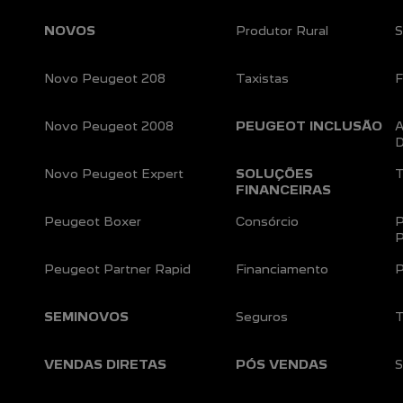
NOVOS
Produtor Rural
S
Novo Peugeot 208
Taxistas
F
Novo Peugeot 2008
PEUGEOT INCLUSÃO
A
D
Novo Peugeot Expert
SOLUÇÕES
T
FINANCEIRAS
Peugeot Boxer
Consórcio
P
P
Peugeot Partner Rapid
Financiamento
P
SEMINOVOS
Seguros
T
VENDAS DIRETAS
PÓS VENDAS
S