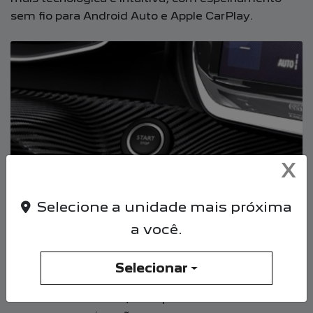
sem fio para Android Auto e Apple CarPlay.
X
Selecione a unidade mais próxima
a você.
ENTER N´GO -KEYLESS
Selecionar
Dispense o uso de chaves com o sistema Keyless
Enter n´Go. Com ele, você pode abrir ou fechar seu