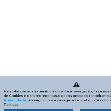
Para otimizar sua experiência durante a navegação, fazemos 
de Cookies e para proteger seus dados pessoais respeitamo
Privacidade
. Ao seguir com a navegação e visita você conc
Políticas.