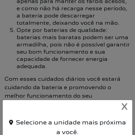
apenas para manter os faróis acesos,
e como não há recarga nesse período,
a bateria pode descarregar
totalmente, deixando você na mão.
Opte por baterias de qualidade:
baterias mais baratas podem ser uma
armadilha, pois não é possível garantir
seu bom funcionamento e sua
capacidade de fornecer energia
adequada.
Com esses cuidados diários você estará
cuidando da bateria e promovendo o
melhor funcionamento do seu
veículo! Compartilhe este conteúdo com
X
seus amigos e familiares para que eles
também possam cuidar da bateria do
Selecione a unidade mais próxima
carro!
a você.