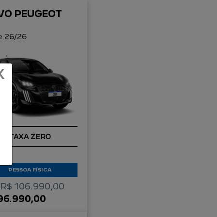
VO PEUGEOT
8
e 26/26
X
TAXA ZERO
PESSOA FÍSICA
 R$ 106.990,00
96.990,00