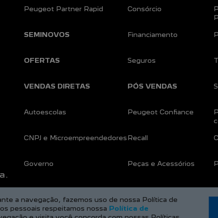
Peugeot Partner Rapid
Consórcio
P
P
SEMINOVOS
Financiamento
P
OFERTAS
Seguros
T
VENDAS DIRETAS
PÓS VENDAS
S
Autoescolas
Peugeot Confiance
P
c
CNPJ e Microempreendedores
Recall
C
Governo
Peças e Acessórios
P
a.
rante a navegação, fazemos uso de nossa Política de
dos pessoais respeitamos nossa
Política de
vegação e visita você concorda com nossas Políticas.
Desenvolvido pela DEALERSPACE ® Direitos Reservados.