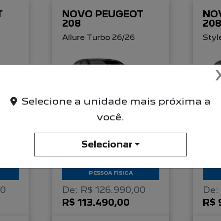
T
NOVO PEUGEOT
NO
208
20
Allure Turbo 26/26
Styl
Selecione a unidade mais próxima a
você.
TAXA ZERO
Selecionar
PESSOA FÍSICA
00
De: R$ 126.990,00
De:
R$ 113.490,00
R$ 